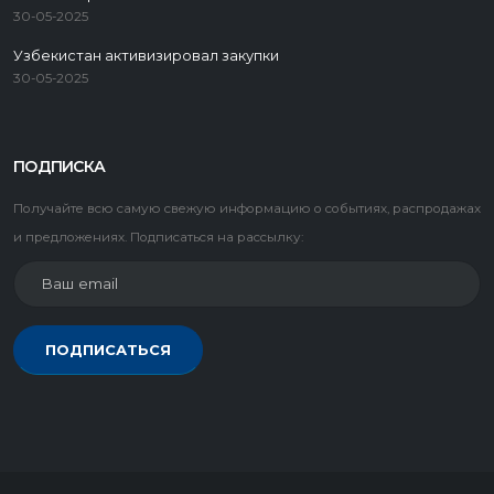
30-05-2025
объема. Работаем от одной товарной единицы, до огромных
партий.
Узбекистан активизировал закупки
30-05-2025
ПОДПИСКА
Получайте всю самую свежую информацию о событиях, распродажах
и предложениях. Подписаться на рассылку:
ПОДПИСАТЬСЯ